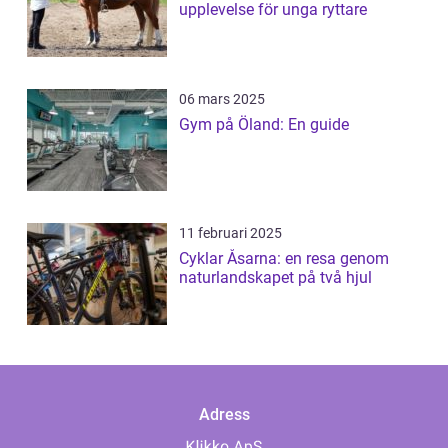
upplevelse för unga ryttare
06 mars 2025
Gym på Öland: En guide
11 februari 2025
Cyklar Åsarna: en resa genom
naturlandskapet på två hjul
Adress