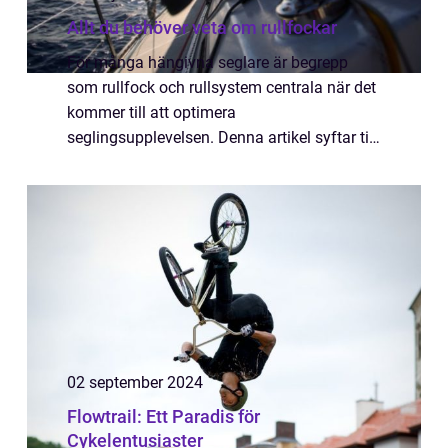
Allt du behöver veta om rullfockar
För många hängivna seglare är begrepp
som rullfock och rullsystem centrala när det
kommer till att optimera
seglingsupplevelsen. Denna artikel syftar till
att belysa hur dessa system fungerar, deras
fördelar och de olik...
02 september 2024
Flowtrail: Ett Paradis för
Cykelentusiaster