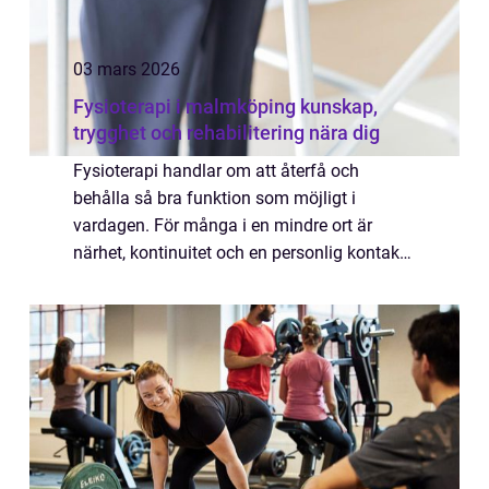
03 mars 2026
Fysioterapi i malmköping kunskap,
trygghet och rehabilitering nära dig
Fysioterapi handlar om att återfå och
behålla så bra funktion som möjligt i
vardagen. För många i en mindre ort är
närhet, kontinuitet och en personlig kontakt
avgörande för att våga söka hjälp. I
Malmköping spelar fysioterapeuter en viktig
roll för ...