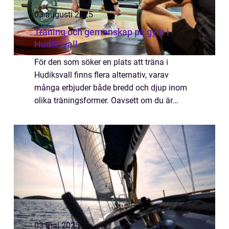
03 augusti 2025
Träning och gemenskap på gym i
Hudiksvall
För den som söker en plats att träna i
Hudiksvall finns flera alternativ, varav
många erbjuder både bredd och djup inom
olika träningsformer. Oavsett om du är
nybörjare eller erfaren atlet finns det någ...
03 maj 2025