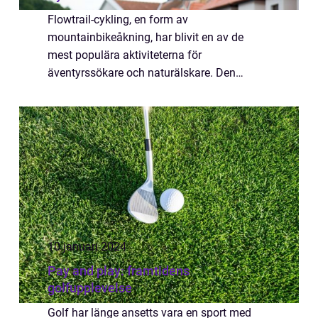
Flowtrail-cykling, en form av
mountainbikeåkning, har blivit en av de
mest populära aktiviteterna för
äventyrssökare och naturälskare. Den
kombinerar känslan av frihet med
adrenalinkickar, och lockar cykelentusiast...
10 januari 2024
Pay and play: framtidens
golfupplevelse
Golf har länge ansetts vara en sport med