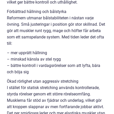
vilket ger bättre kontroll och uthållighet.
Förbättrad hållning och bålstyrka
Reformern utmanar bålstabiliteten i nästan varje
övning. Små justeringar i position gör stor skillnad. Det
gör att muskler runt rygg, mage och höfter får arbeta
som ett samspelande system. Med tiden leder det ofta
till:
– mer upprätt hållning
– minskad känsla av stel rygg
– bättre kontroll i vardagsrörelser som att lyfta, bära
och böja sig
Ökad rörlighet utan aggressiv stretching
I stället för statisk stretching används kontrollerade,
styrda rörelser genom ett större rörelseomfång.
Musklerna får stöd av fjädrar och underlag, vilket gör
att kroppen slappnar av men fortfarande jobbar aktivt.
Det ger smidigare leder och mer elastiska muskler utan