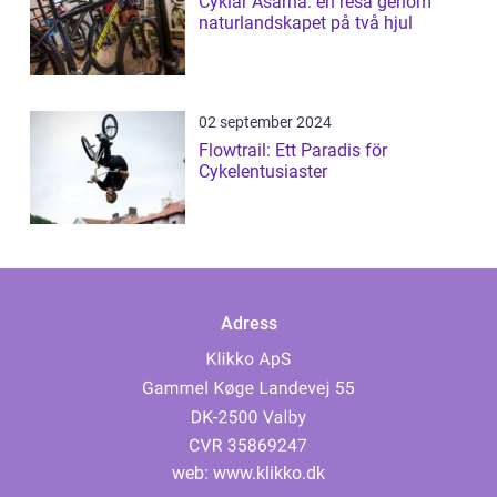
Cyklar Åsarna: en resa genom
naturlandskapet på två hjul
02 september 2024
Flowtrail: Ett Paradis för
Cykelentusiaster
Adress
web:
www.klikko.dk