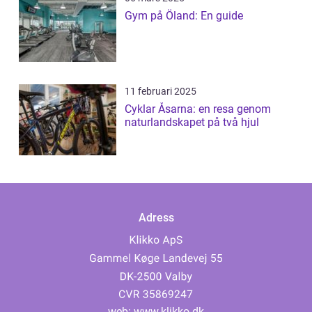
Gym på Öland: En guide
11 februari 2025
Cyklar Åsarna: en resa genom
naturlandskapet på två hjul
Adress
web:
www.klikko.dk