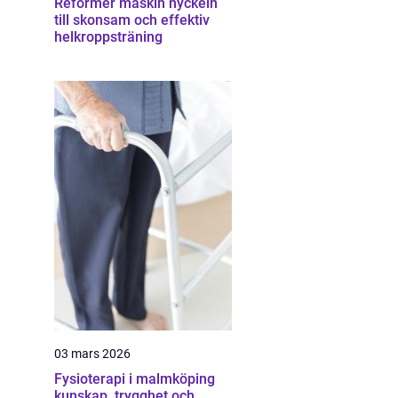
Reformer maskin nyckeln
till skonsam och effektiv
helkroppsträning
03 mars 2026
Fysioterapi i malmköping
kunskap, trygghet och