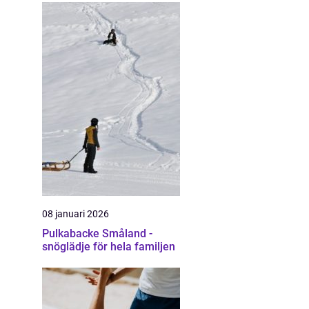
08 januari 2026
Pulkabacke Småland -
snöglädje för hela familjen