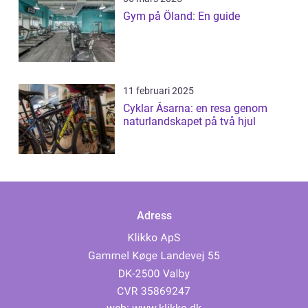
Gym på Öland: En guide
11 februari 2025
Cyklar Åsarna: en resa genom
naturlandskapet på två hjul
Adress