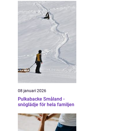
08 januari 2026
Pulkabacke Småland -
snöglädje för hela familjen