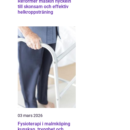
Reformer maskin nyckeln
till skonsam och effektiv
helkroppsträning
03 mars 2026
Fysioterapi i malmköping
kunskap, trygghet och