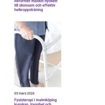
Reformer maskin nyckeln
till skonsam och effektiv
helkroppsträning
03 mars 2026
Fysioterapi i malmköping
kunskap, trygghet och