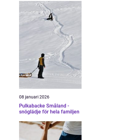
08 januari 2026
Pulkabacke Småland -
snöglädje för hela familjen