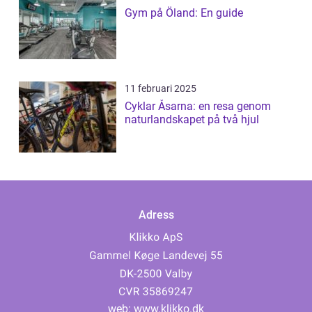
Gym på Öland: En guide
11 februari 2025
Cyklar Åsarna: en resa genom
naturlandskapet på två hjul
Adress
web:
www.klikko.dk