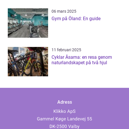
06 mars 2025
Gym på Öland: En guide
11 februari 2025
Cyklar Åsarna: en resa genom
naturlandskapet på två hjul
Adress