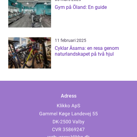
Gym på Öland: En guide
11 februari 2025
Cyklar Åsarna: en resa genom
naturlandskapet på två hjul
Adress