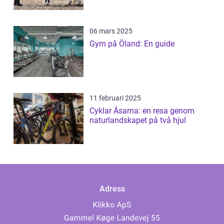
06 mars 2025
Gym på Öland: En guide
11 februari 2025
Cyklar Åsarna: en resa genom
naturlandskapet på två hjul
Adress