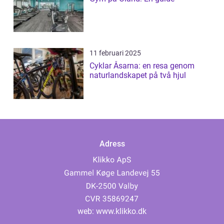
11 februari 2025
Cyklar Åsarna: en resa genom
naturlandskapet på två hjul
Adress
web:
www.klikko.dk