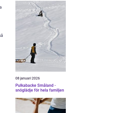
ka
så
08 januari 2026
Pulkabacke Småland -
snöglädje för hela familjen