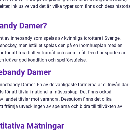
er, inklusive vad det är, vilka typer som finns och dess histori
bandy Damer?
t av innebandy som spelas av kvinnliga idrottare i Sverige.
 ishockey, men istället spelas den på en inomhusplan med en
r för att föra bollen framåt och score mål. Den här sporten är
h kräver god kondition och spelförståelse.
nebandy Damer
e Innebandy Damer. En av de vanligaste formerna är elitnivån där
s för att tävla i nationella mästerskap. Det finns också
r av landet tävlar mot varandra. Dessutom finns det olika
t främja utvecklingen av spelarna och bidra till tillväxten av
titativa Mätningar