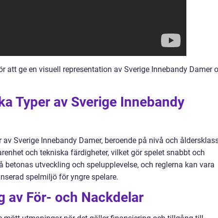
för att ge en visuell representation av Sverige Innebandy Damer 
ika Typer av Sverige Innebandy
per av Sverige Innebandy Damer, beroende på nivå och åldersklass
arenhet och tekniska färdigheter, vilket gör spelet snabbt och
betonas utveckling och spelupplevelse, och reglerna kan vara
nserad spelmiljö för yngre spelare.
 av För- och Nackdelar