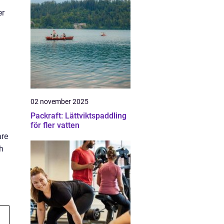
er
02 november 2025
Packraft: Lättviktspaddling
för fler vatten
are
ch