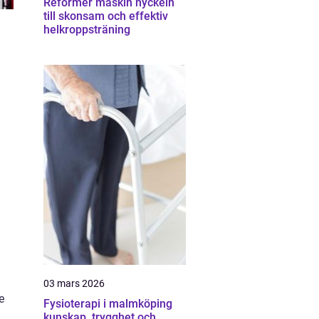
Reformer maskin nyckeln
till skonsam och effektiv
helkroppsträning
03 mars 2026
e
Fysioterapi i malmköping
kunskap, trygghet och