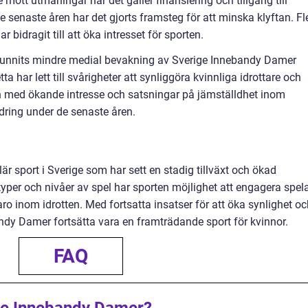
mött utmaningar när det gäller finansiering och tillgång till
 senaste åren har det gjorts framsteg för att minska klyftan. Fl
 bidragit till att öka intresset för sporten.
t funnits mindre medial bevakning av Sverige Innebandy Damer
 har lett till svårigheter att synliggöra kvinnliga idrottare och
 med ökande intresse och satsningar på jämställdhet inom
ndring under de senaste åren.
 sport i Sverige som har sett en stadig tillväxt och ökad
typer och nivåer av spel har sporten möjlighet att engagera spel
aro inom idrotten. Med fortsatta insatser för att öka synlighet o
ndy Damer fortsätta vara en framträdande sport för kvinnor.
FAQ