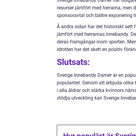
Sverige Innebandy Damer har tidigare 
resurser jämfört med herrarna, men de
sponsoravtal och bättre exponering har
Å andra sidan har det historiskt set
jämfört med herrarnas innebandy. Detta
deras framgångar inom sporten. Men
idrotten har det skett en positiv förä
Slutsats:
Sverige Innebandy Damer är en populär
popularitet. Genom att erbjuda olika 
i alla åldrar och stärka kvinnors närv
stödja utveckling kan Sverige Inneba