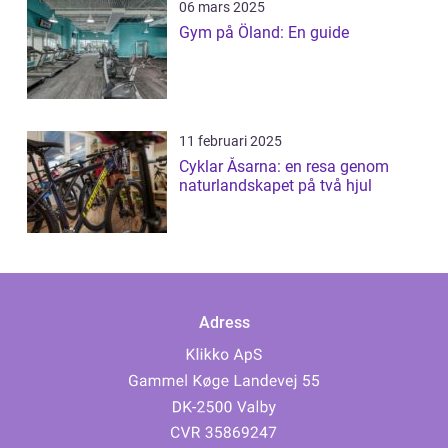
06 mars 2025
Gym på Öland: En guide
11 februari 2025
Cyklar Åsarna: en resa genom
naturlandskapet på två hjul
Adress