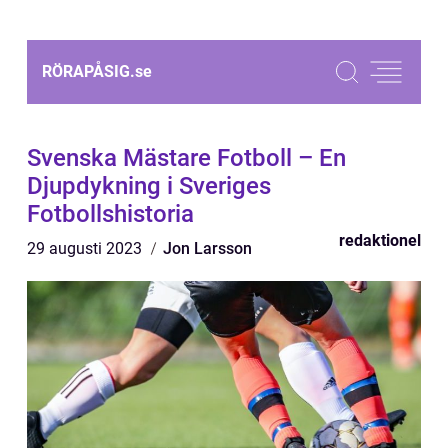
RÖRAPÅSIG.
se
Svenska Mästare Fotboll – En
Djupdykning i Sveriges
Fotbollshistoria
redaktionel
29 augusti 2023
Jon Larsson