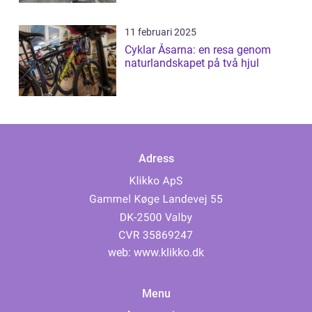
11 februari 2025
Cyklar Åsarna: en resa genom
naturlandskapet på två hjul
Adress
web:
www.klikko.dk
Menu