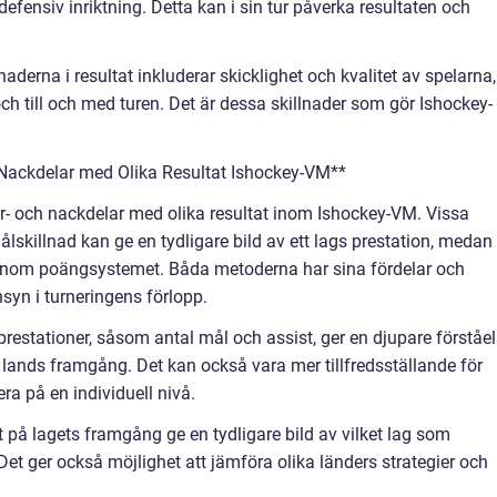
efensiv inriktning. Detta kan i sin tur påverka resultaten och
aderna i resultat inkluderar skicklighet och kvalitet av spelarna,
ch till och med turen. Det är dessa skillnader som gör Ishockey-
Nackdelar med Olika Resultat Ishockey-VM**
 för- och nackdelar med olika resultat inom Ishockey-VM. Vissa
ålskillnad kan ge en tydligare bild av ett lags prestation, medan
enom poängsystemet. Båda metoderna har sina fördelar och
syn i turneringens förlopp.
 prestationer, såsom antal mål och assist, ger en djupare förståe
as lands framgång. Det kan också vara mer tillfredsställande för
era på en individuell nivå.
t på lagets framgång ge en tydligare bild av vilket lag som
et ger också möjlighet att jämföra olika länders strategier och