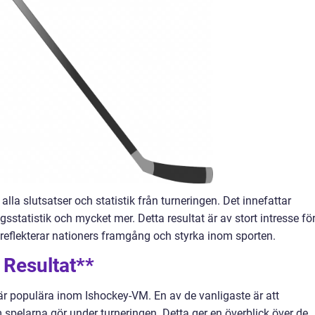
lla slutsatser och statistik från turneringen. Det innefattar
ngsstatistik och mycket mer. Detta resultat är av stort intresse fö
 reflekterar nationers framgång och styrka inom sporten.
 Resultat**
 är populära inom Ishockey-VM. En av de vanligaste är att
 spelarna gör under turneringen. Detta ger en överblick över de