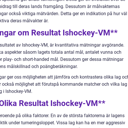
bidrag till deras lands framgång. Dessutom är målvakternas
gar också viktiga mätvärden. Detta ger en indikation på hur väl
ktiva deras målvakter är.
ningar om Resultat Ishockey-VM**
resultatet av Ishockey-VM, är kvantitativa mätningar avgörande.
a aspekter såsom lagets totala antal mål, antalet vunna och
er play- och short-handed mål. Dessutom ger dessa mätningar
ens målskillnad och poängberäkningar.
gar ger oss möjligheten att jämföra och kontrastera olika lag oc
ger också möjlighet att förutspå kommande matcher och vilka lag
g i Ishockey-VM.
 Olika Resultat Ishockey-VM**
roende på olika faktorer. En av de största faktorerna är lagens
aktik under turneringsloppet. Vissa lag kan ha en mer aggressiv