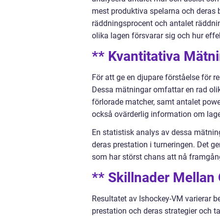
mest produktiva spelarna och deras 
räddningsprocent och antalet räddnin
olika lagen försvarar sig och hur effe
** Kvantitativa Mät
För att ge en djupare förståelse för 
Dessa mätningar omfattar en rad olik
förlorade matcher, samt antalet pow
också ovärderlig information om lag
En statistisk analys av dessa mätnin
deras prestation i turneringen. Det 
som har störst chans att nå framgån
** Skillnader Mellan
Resultatet av Ishockey-VM varierar be
prestation och deras strategier och t