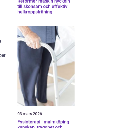
Reformer maskin nyckeln
till skonsam och effektiv
helkroppsträning
r
a
per
03 mars 2026
Fysioterapi i malmköping
kunskap, trygghet och