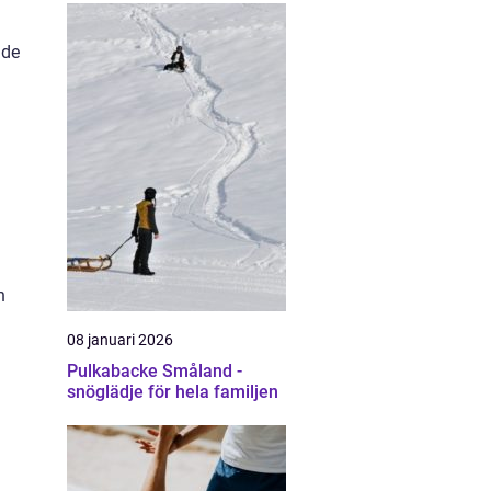
 de
h
08 januari 2026
Pulkabacke Småland -
snöglädje för hela familjen