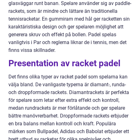
glasväggar runt banan. Spelare använder sig av paddle-
rackets, som är mindre och lättare än traditionella
tennisracketar. En gummiram med hål ger racketten sin
karaktäristiska design och ger spelaren möjlighet att
generera skruv och effekt på bollen. Padel spelas
vanligtvis i Par och reglerna liknar de i tennis, men det
finns vissa skillnader.
Presentation av racket padel
Det finns olika typer av racket padel som spelarna kan
välja bland. De vanligaste typerna är diamant-, runda-
och droppformade rackets. Diamantrackets är perfekta
för spelare som letar efter extra effekt och kontroll,
medan rundrackets är mer förlåtande och ger spelare
bättre manövrerbarhet. Droppformade rackets erbjuder
en bra balans mellan kontroll och kraft. Populära
märken som Bullpadel, Adidas och Babolat erbjuder ett
brett utbud av racketar för olika spelnivåer och