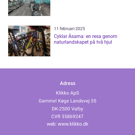
11 februari 2025
Cyklar Åsarna: en resa genom
naturlandskapet på två hjul
Adress
web:
www.klikko.dk