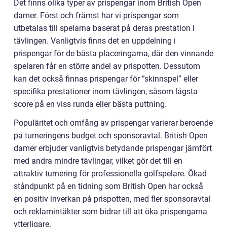
Det finns olika typer av prispengar inom British Open
damer. Först och främst har vi prispengar som
utbetalas till spelarna baserat på deras prestation i
tävlingen. Vanligtvis finns det en uppdelning i
prispengar för de bästa placeringarna, där den vinnande
spelaren får en större andel av prispotten. Dessutom
kan det också finnas prispengar för ”skinnspel” eller
specifika prestationer inom tävlingen, såsom lågsta
score på en viss runda eller bästa puttning.
Populäritet och omfång av prispengar varierar beroende
på turneringens budget och sponsoravtal. British Open
damer erbjuder vanligtvis betydande prispengar jämfört
med andra mindre tävlingar, vilket gör det till en
attraktiv turnering för professionella golfspelare. Ökad
ståndpunkt på en tidning som British Open har också
en positiv inverkan på prispotten, med fler sponsoravtal
och reklamintäkter som bidrar till att öka prispengarna
ytterligare.