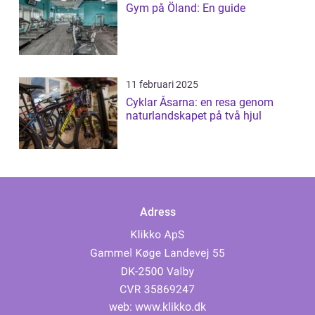
Gym på Öland: En guide
11 februari 2025
Cyklar Åsarna: en resa genom
naturlandskapet på två hjul
Adress
web:
www.klikko.dk