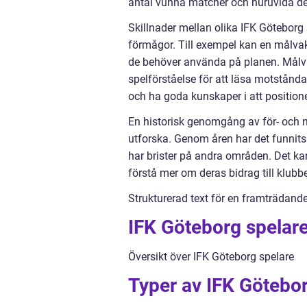
antal vunna matcher och huruvida de 
Skillnader mellan olika IFK Göteborg 
förmågor. Till exempel kan en målvakt
de behöver använda på planen. Målvak
spelförståelse för att läsa motstånd
och ha goda kunskaper i att positione
En historisk genomgång av för- och n
utforska. Genom åren har det funnit
har brister på andra områden. Det ka
förstå mer om deras bidrag till klub
Strukturerad text för en framträdand
IFK Göteborg spelare
Översikt över IFK Göteborg spelare
Typer av IFK Götebor