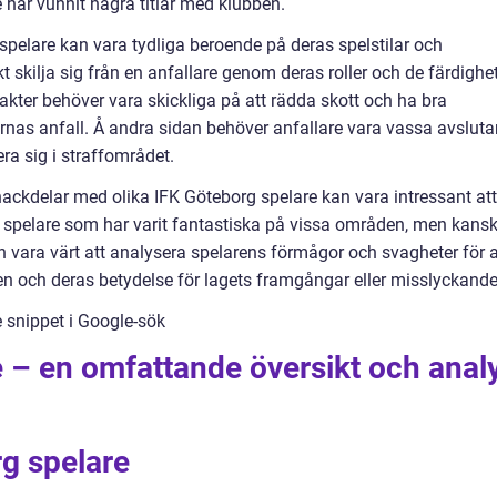
har vunnit några titlar med klubben.
spelare kan vara tydliga beroende på deras spelstilar och
 skilja sig från en anfallare genom deras roller och de färdighe
ter behöver vara skickliga på att rädda skott och ha bra
arnas anfall. Å andra sidan behöver anfallare vara vassa avsluta
ra sig i straffområdet.
ackdelar med olika IFK Göteborg spelare kan vara intressant att
s spelare som har varit fantastiska på vissa områden, men kans
n vara värt att analysera spelarens förmågor och svagheter för a
ben och deras betydelse för lagets framgångar eller misslyckande
e snippet i Google-sök
 – en omfattande översikt och anal
g spelare