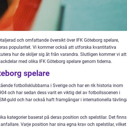
etaljerad och omfattande översikt över IFK Göteborg spelare,
deras popularitet. Vi kommer också att utforska kvantitativa
era hur de skiljer sig åt från varandra. Slutligen kommer vi att
nackdelar med olika IFK Göteborg spelare genom tiderna.
teborg spelare
ående fotbollsklubbarna i Sverige och har en rik historia inom
04 och har sedan dess varit en viktig del av fotbollsscenen i
 SM-guld och har också haft framgångar i internationella tävling
ika kategorier baserat på deras position och spelstilar. Det finns
anfallare. Varje position har sina egna krav och spelstilar, vilket