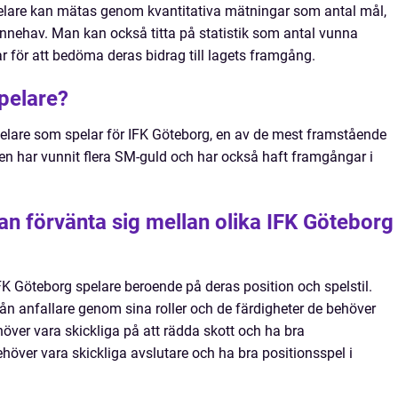
elare kan mätas genom kvantitativa mätningar som antal mål,
innehav. Man kan också titta på statistik som antal vunna
r för att bedöma deras bidrag till lagets framgång.
pelare?
pelare som spelar för IFK Göteborg, en av de mest framstående
ben har vunnit flera SM-guld och har också haft framgångar i
an förvänta sig mellan olika IFK Göteborg
IFK Göteborg spelare beroende på deras position och spelstil.
från anfallare genom sina roller och de färdigheter de behöver
ver vara skickliga på att rädda skott och ha bra
höver vara skickliga avslutare och ha bra positionsspel i