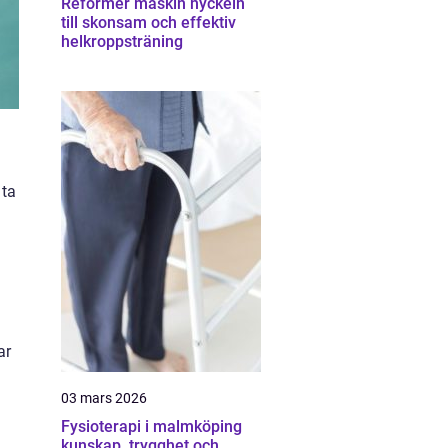
Reformer maskin nyckeln
till skonsam och effektiv
helkroppsträning
 ta
ar
03 mars 2026
Fysioterapi i malmköping
kunskap, trygghet och