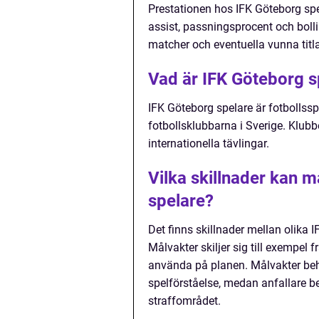
Prestationen hos IFK Göteborg sp
assist, passningsprocent och boll
matcher och eventuella vunna titla
Vad är IFK Göteborg s
IFK Göteborg spelare är fotbollss
fotbollsklubbarna i Sverige. Klub
internationella tävlingar.
Vilka skillnader kan m
spelare?
Det finns skillnader mellan olika 
Målvakter skiljer sig till exempel 
använda på planen. Målvakter behö
spelförståelse, medan anfallare be
straffområdet.