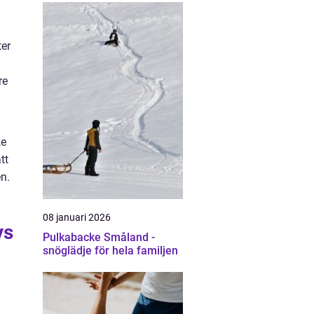
ter
re
ke
tt
n.
08 januari 2026
ys
Pulkabacke Småland -
snöglädje för hela familjen