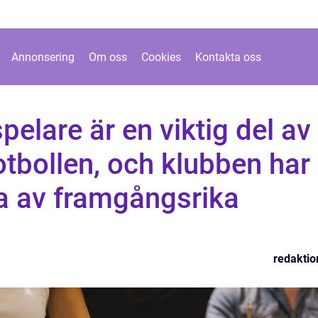
Annonsering
Om oss
Cookies
Kontakta oss
pelare är en viktig del av
tbollen, och klubben har
ia av framgångsrika
redaktio