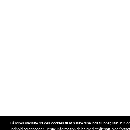
På vores website bruges cookies til at huske dine indstillinger, statistik o
indhold og annoncer. Denne information deles med tredjepart. Ved fortsa