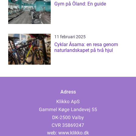
Gym på Öland: En guide
11 februari 2025
Cyklar Åsarna: en resa genom
naturlandskapet på två hjul
Adress
web:
www.klikko.dk