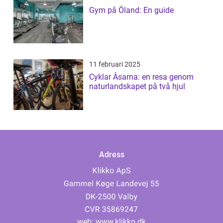
Gym på Öland: En guide
11 februari 2025
Cyklar Åsarna: en resa genom
naturlandskapet på två hjul
Adress
web:
www.klikko.dk