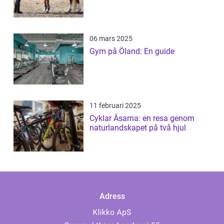
06 mars 2025
Gym på Öland: En guide
11 februari 2025
Cyklar Åsarna: en resa genom
naturlandskapet på två hjul
Adress