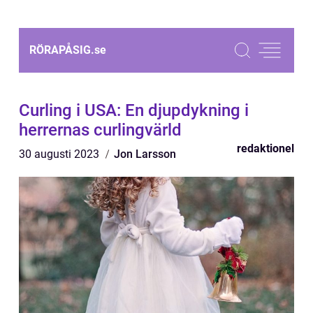
RÖRAPÅSIG.
se
Curling i USA: En djupdykning i
herrernas curlingvärld
redaktionel
30 augusti 2023
Jon Larsson