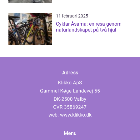
11 februari 2025
Cyklar Åsarna: en resa genom
naturlandskapet på två hjul
Adress
web:
www.klikko.dk
Menu