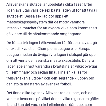
Allsvenskans slutspel är uppdelat i olika faser. Efter
ligan avslutas väljs de sex bästa lagen ut för att tävla i
slutspelet. Dessa sex lag gör upp i ett
mästerskapsspelsystem där de möter varandra i
intensiva matcher för att avgöra vilka som kommer att
gå vidare till de nästkommande omgångarna.
De första två lagen i Allsvenskan får fördelen av att gå
direkt till kvalet till Champions League eller Europa
League, medan de övriga fyra lagen i slutspel gör upp
om att vinna den svenska mästerskapstiteln. De fyra
lagen spelar mot varandra i kvartsfinaler, vilket övergår
till semifinaler och sedan final. Finalen kallas för
”Allsvenskan slutspel” och den segrande klubben blir
den stolta mästaren av svenska fotboll.
Det finns olika typer av Allsvenskan slutspel, och de
varierar beroende på vilket år och vilka regler som gäller.
Ibland kan det vara enkel eliminering, där laget som