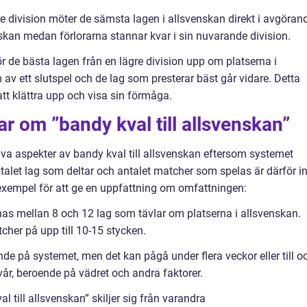
gre division möter de sämsta lagen i allsvenskan direkt i avgöran
nskan medan förlorarna stannar kvar i sin nuvarande division.
ör de bästa lagen från en lägre division upp om platserna i
av ett slutspel och de lag som presterar bäst går vidare. Detta
att klättra upp och visa sin förmåga.
ar om ”bandy kval till allsvenskan”
iva aspekter av bandy kval till allsvenskan eftersom systemet
talet lag som deltar och antalet matcher som spelas är därför in
 exempel för att ge en uppfattning om omfattningen:
nnas mellan 8 och 12 lag som tävlar om platserna i allsvenskan.
tcher på upp till 10-15 stycken.
de på systemet, men det kan pågå under flera veckor eller till o
 vår, beroende på vädret och andra faktorer.
 till allsvenskan” skiljer sig från varandra