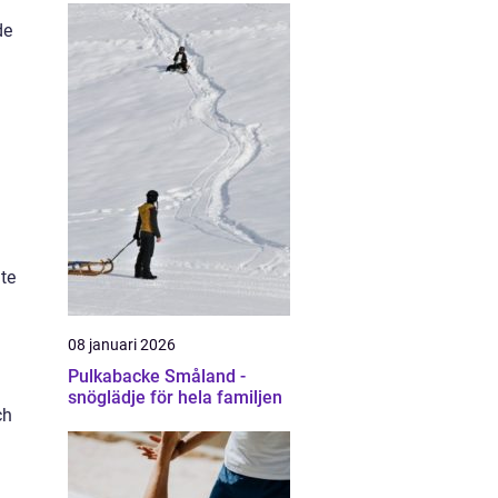
de
te
08 januari 2026
Pulkabacke Småland -
snöglädje för hela familjen
ch