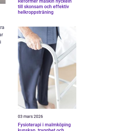
Reformer maskin nyckeln
till skonsam och effektiv
helkroppsträning
tra
ar
i
a
03 mars 2026
Fysioterapi i malmköping
kunskap, trygghet och