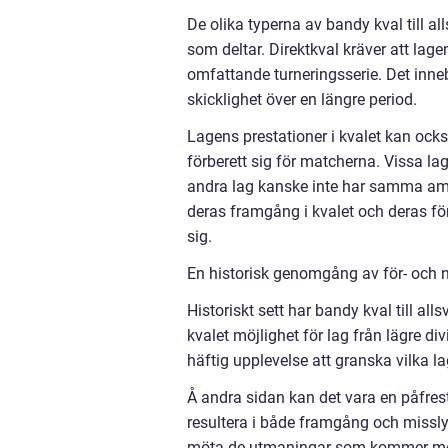
De olika typerna av bandy kval till al
som deltar. Direktkval kräver att lag
omfattande turneringsserie. Det inne
skicklighet över en längre period.
Lagens prestationer i kvalet kan också
förberett sig för matcherna. Vissa la
andra lag kanske inte har samma ambi
deras framgång i kvalet och deras föru
sig.
En historisk genomgång av för- och n
Historiskt sett har bandy kval till al
kvalet möjlighet för lag från lägre di
häftig upplevelse att granska vilka la
Å andra sidan kan det vara en påfres
resultera i både framgång och missl
möta de utmaningar som kommer med 