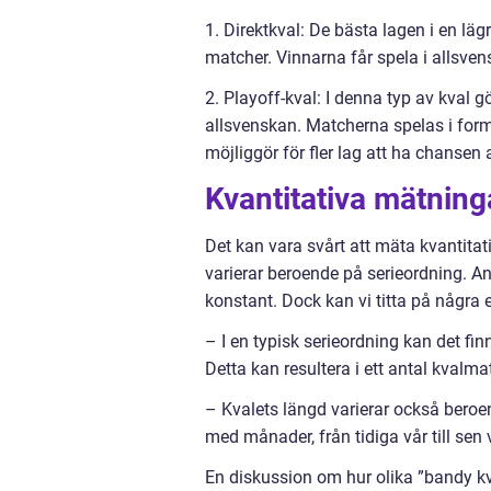
1. Direktkval: De bästa lagen i en lä
matcher. Vinnarna får spela i allsve
2. Playoff-kval: I denna typ av kval g
allsvenskan. Matcherna spelas i form 
möjliggör för fler lag att ha chansen 
Kvantitativa mätning
Det kan vara svårt att mäta kvantitat
varierar beroende på serieordning. An
konstant. Dock kan vi titta på några
– I en typisk serieordning kan det fi
Detta kan resultera i ett antal kvalma
– Kvalets längd varierar också beroen
med månader, från tidiga vår till sen
En diskussion om hur olika ”bandy kval