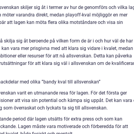
lsvenskan skiljer sig åt i termer av hur de genomförs och vilka la
en möter varandra direkt, medan playoff-kval möjliggör en mer
bär att lagen kan möta flera olika motståndare och visa sin
 skilja sig åt beroende på vilken form de är i och hur väl de har
g kan vara mer prisgivna med att klara sig vidare i kvalet, medan
tioner eller resurser för att nå allsvenskan. Detta kan påverka
tsättningar för att klara sig väl i allsvenskan om de kvalificera
ackdelar med olika ”bandy kval till allsvenskan”
lsvenskan varit en utmanande resa för lagen. För det första ger
visioner att visa sin potential och kämpa sig uppåt. Det kan vara
g som överraskat och lyckats ta sig till allsvenskan.
tande period där lagen utsätts för extra press och som kan
yckande. Lagen måste vara motiverade och förberedda för att
kvalet, både fysiskt och mentalt.