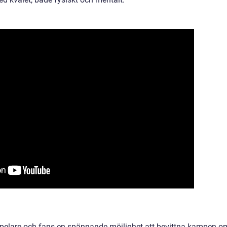
 spelare och fans en spännande möjlighet att bevittna kampen o