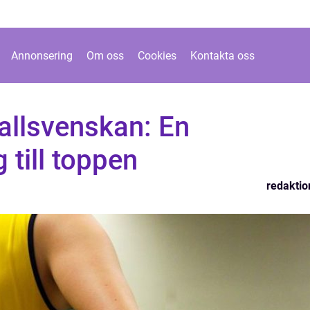
Annonsering
Om oss
Cookies
Kontakta oss
 allsvenskan: En
till toppen
redaktio