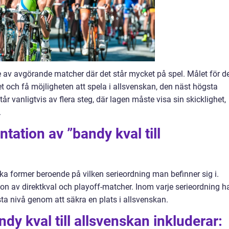
ie av avgörande matcher där det står mycket på spel. Målet för d
et och få möjligheten att spela i allsvenskan, den näst högsta
år vanligtvis av flera steg, där lagen måste visa sin skicklighet,
.
tation av ”bandy kval till
ika former beroende på vilken serieordning man befinner sig i.
on av direktkval och playoff-matcher. Inom varje serieordning h
ästa nivå genom att säkra en plats i allsvenskan.
dy kval till allsvenskan inkluderar: