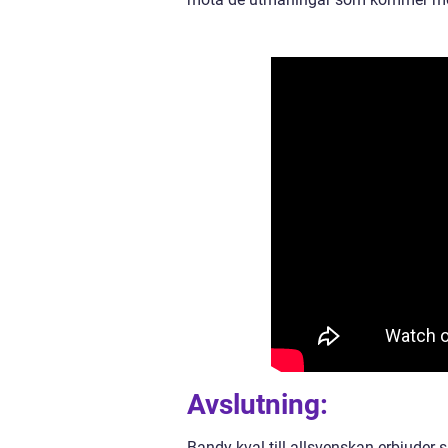
Avslutning:
Bandy kval till allsvenskan erbjuder